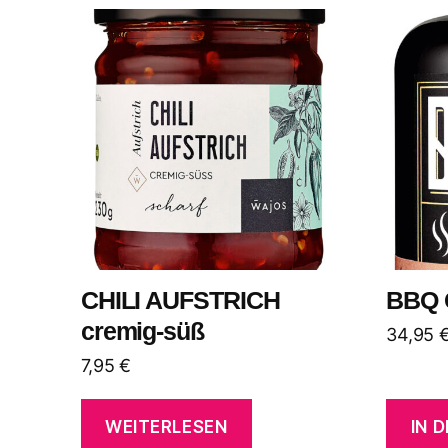
neuesten
sortiert
CHILI AUFSTRICH
BBQ 
cremig-süß
34,95
7,95
€
WEITERLESEN
IN 