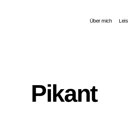
Über mich
Lei
Pikant