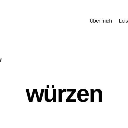
Über mich
Lei
“
würzen