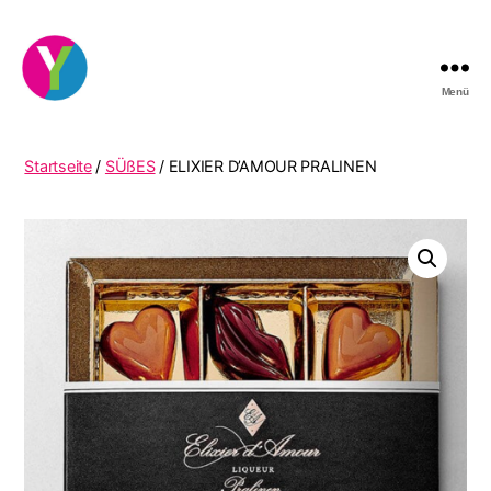
Menü
YourCocktail
Startseite
/
SÜßES
/ ELIXIER D’AMOUR PRALINEN