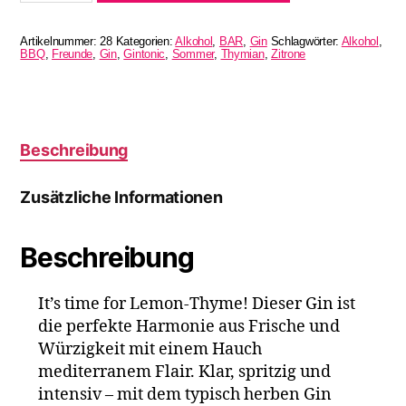
Menge
Artikelnummer:
28
Kategorien:
Alkohol
,
BAR
,
Gin
Schlagwörter:
Alkohol
,
BBQ
,
Freunde
,
Gin
,
Gintonic
,
Sommer
,
Thymian
,
Zitrone
Beschreibung
Zusätzliche Informationen
Beschreibung
It’s time for Lemon-Thyme! Dieser Gin ist
die perfekte Harmonie aus Frische und
Würzigkeit mit einem Hauch
mediterranem Flair. Klar, spritzig und
intensiv – mit dem typisch herben Gin