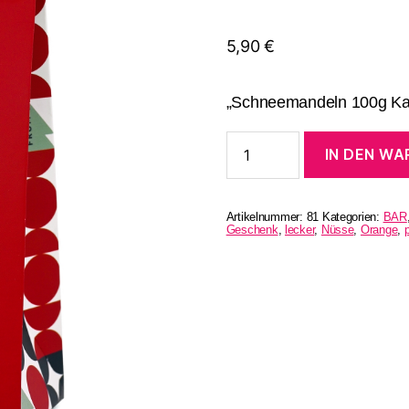
5,90
€
„Schneemandeln 100g Ka
Schneemandeln
IN DEN W
Menge
Artikelnummer:
81
Kategorien:
BAR
Geschenk
,
lecker
,
Nüsse
,
Orange
,