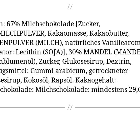
n: 67% Milchschokolade [Zucker,
ILCHPULVER, Kakaomasse, Kakaobutter,
NPULVER (MILCH), natürliches Vanillearom
ator: Lecithin (SOJA)], 30% MANDEL (MANDE
blumenöl), Zucker, Glukosesirup, Dextrin,
gsmittel: Gummi arabicum, getrockneter
esirup, Kokosöl, Rapsöl. Kakaogehalt:
chokolade: Milchschokolade: mindestens 29,