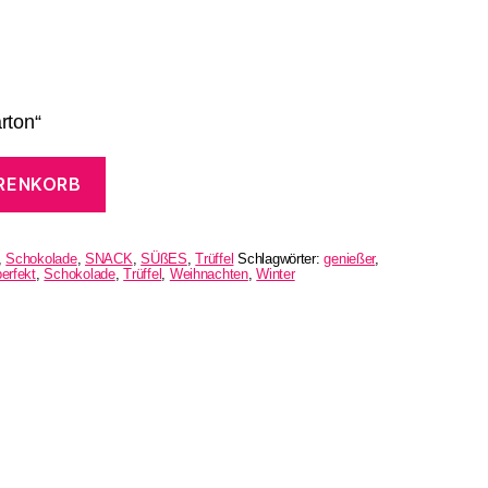
rton“
ARENKORB
,
Schokolade
,
SNACK
,
SÜßES
,
Trüffel
Schlagwörter:
genießer
,
perfekt
,
Schokolade
,
Trüffel
,
Weihnachten
,
Winter