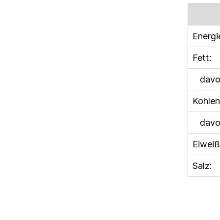
Energie
Fett:
davon 
Kohlen
davon
Eiweiß
Salz: