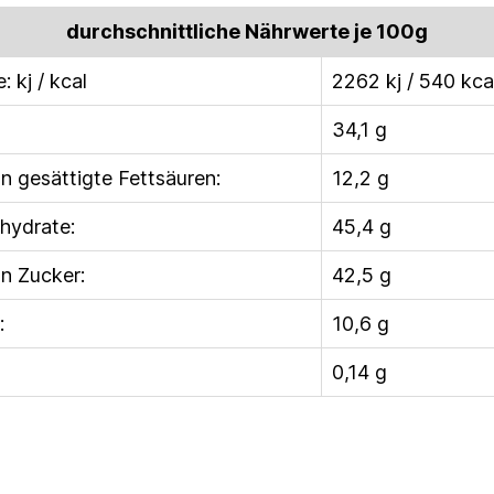
durchschnittliche Nährwerte je 100g
: kj / kcal
2262 kj / 540 kca
34,1 g
gesättigte Fettsäuren:
12,2 g
hydrate:
45,4 g
 Zucker:
42,5 g
:
10,6 g
0,14 g