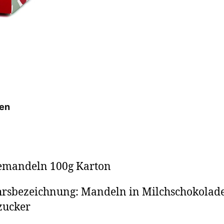
nen
emandeln 100g Karton
hrsbezeichnung: Mandeln in Milchschokolad
zucker