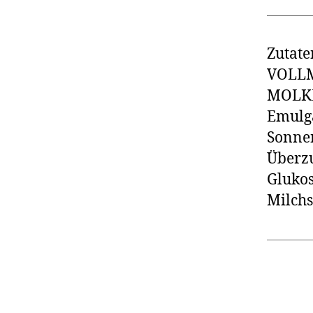
Zutate
VOLLM
MOLKE
Emulg
Sonnen
Überzu
Glukos
Milchs