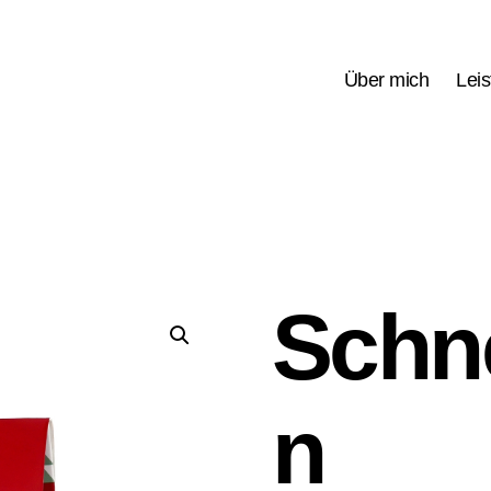
Über mich
Lei
Schn
n