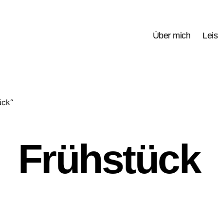
Über mich
Lei
ück“
Frühstück