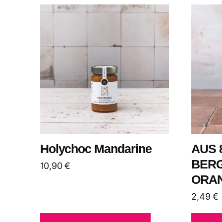
neuesten
sortiert
Holychoc Mandarine
AUS 
BER
10,90
€
ORA
2,49
€