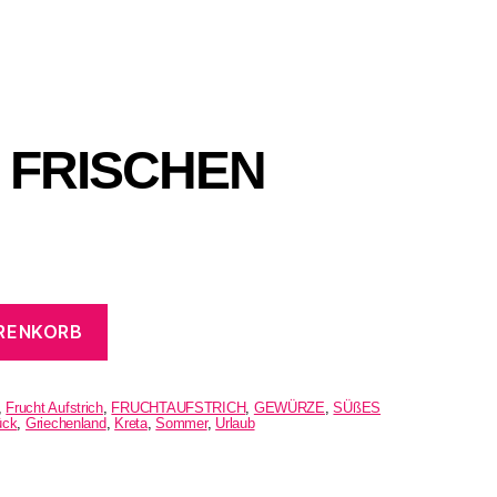
 FRISCHEN
ARENKORB
,
Frucht Aufstrich
,
FRUCHTAUFSTRICH
,
GEWÜRZE
,
SÜßES
ück
,
Griechenland
,
Kreta
,
Sommer
,
Urlaub