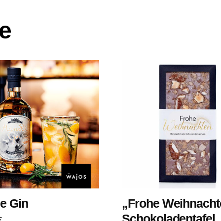
e
le Gin
„Frohe Weihnacht
Schokoladentafel
€