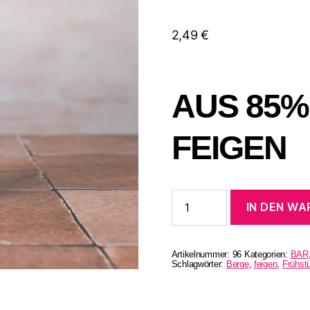
2,49
€
AUS 85%
FEIGEN
Dunkle
IN DEN W
Feigen
Konfitüre
85%
Menge
Artikelnummer:
96
Kategorien:
BAR
Schlagwörter:
Berge
,
feigen
,
Frühst