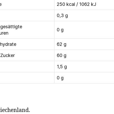
e
250 kcal / 1062 kJ
0,3 g
gesättigte
0 g
uren
hydrate
62 g
 Zucker
60 g
1,5 g
0 g
iechenland.