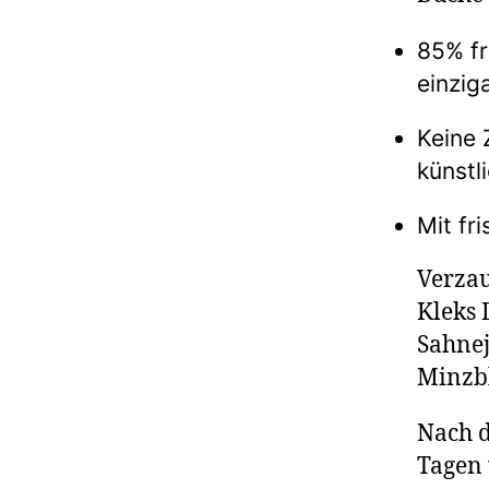
85% fr
einzig
Keine 
künstl
Mit fr
Verzau
Kleks 
Sahnej
Minzbl
Nach d
Tagen