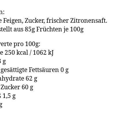
n:
e Feigen, Zucker, frischer Zitronensaft.
tellt aus 85g Früchten je 100g
rte pro 100g:
e 250 kcal / 1062 kJ
3 g
gesättigte Fettsäuren 0 g
hydrate 62 g
Zucker 60 g
 1,5 g
g