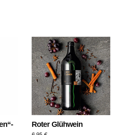
en“-
Roter Glühwein
6,95
€