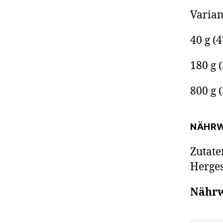
Varian
40 g (4
180 g 
800 g 
NÄHR
Zutate
Herges
Nährw