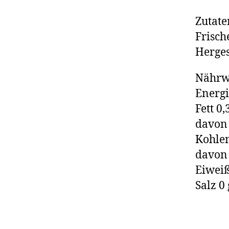
Zutate
Frisch
Herges
Nährwe
Energi
Fett 0,
davon 
Kohlen
davon 
Eiweiß
Salz 0 