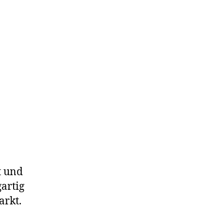
t und
artig
arkt.