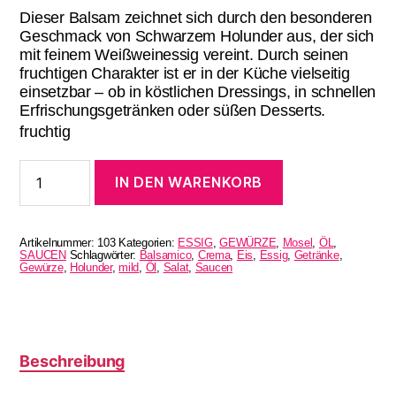
Dieser Balsam zeichnet sich durch den besonderen
Geschmack von Schwarzem Holunder aus, der sich
mit feinem Weißweinessig vereint. Durch seinen
fruchtigen Charakter ist er in der Küche vielseitig
einsetzbar – ob in köstlichen Dressings, in schnellen
Erfrischungsgetränken oder süßen Desserts.
fruchtig
Schwarzer
IN DEN WARENKORB
Holunder
Balsam
100
ml
Artikelnummer:
103
Kategorien:
ESSIG
,
GEWÜRZE
,
Mosel
,
ÖL
,
Menge
SAUCEN
Schlagwörter:
Balsamico
,
Crema
,
Eis
,
Essig
,
Getränke
,
Gewürze
,
Holunder
,
mild
,
Öl
,
Salat
,
Saucen
Beschreibung