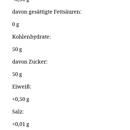
davon gesättigte Fettsäuren:
0 g
Kohlenhydrate:
50 g
davon Zucker:
50 g
Eiweiß:
<0,50 g
Salz:
<0,01 g