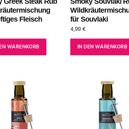
y Greek Steak Rub
Smoky Souvlaki R
kräutermischung
Wildkräutermisch
eftiges Fleisch
für Souvlaki
4,99
€
DEN WARENKORB
IN DEN WARENKORB