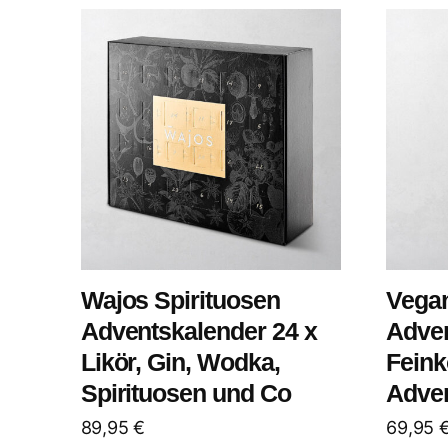
neuesten
sortiert
Wajos Spirituosen
Vega
Adventskalender 24 x
Adven
Likör, Gin, Wodka,
Feink
Spirituosen und Co
Adven
89,95
€
69,95