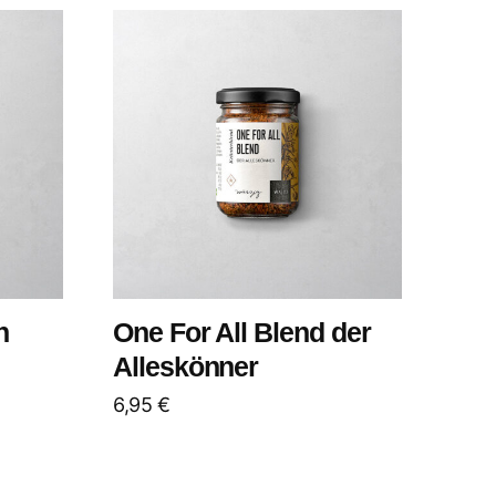
n
One For All Blend der
Alleskönner
6,95
€