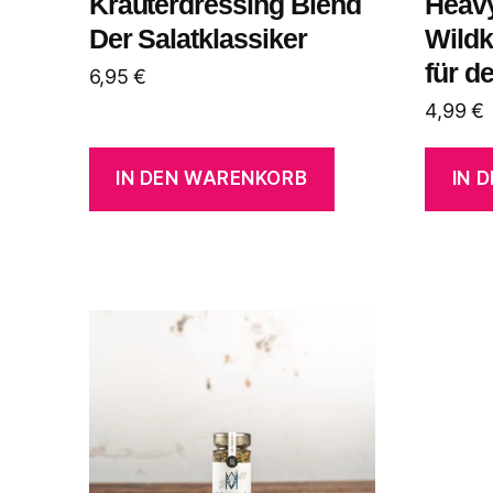
Kräuterdressing Blend
Heav
Der Salatklassiker
Wild
für d
6,95
€
4,99
€
IN DEN WARENKORB
IN 