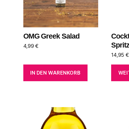
OMG Greek Salad
Cockt
Sprit
4,99
€
14,95
€
IN DEN WARENKORB
WEI