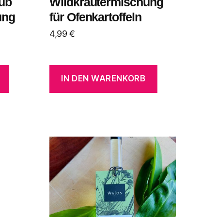
ub
Wildkräutermischung
ung
für Ofenkartoffeln
4,99
€
IN DEN WARENKORB