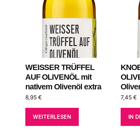
WEISSER TRÜFFEL
KNO
AUF OLIVENÖL mit
OLIV
nativem Olivenöl extra
Olive
8,95
€
7,45
€
WEITERLESEN
IN 