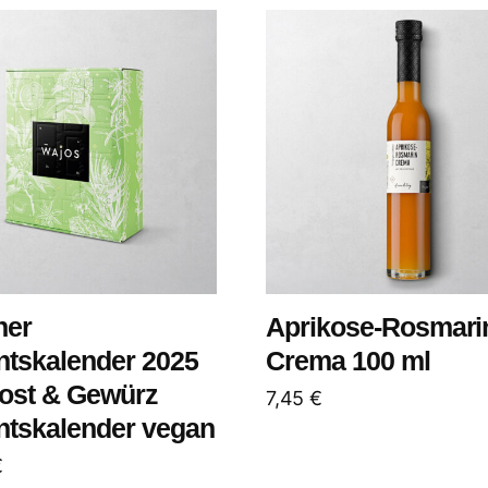
ner
Aprikose-Rosmari
tskalender 2025
Crema 100 ml
ost & Gewürz
7,45
€
tskalender vegan
€