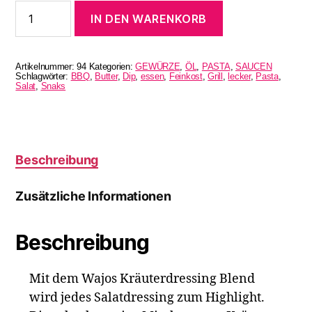
Kräuterdressing
IN DEN WARENKORB
Blend
Der
Salatklassiker
Menge
Artikelnummer:
94
Kategorien:
GEWÜRZE
,
ÖL
,
PASTA
,
SAUCEN
Schlagwörter:
BBQ
,
Butter
,
Dip
,
essen
,
Feinkost
,
Grill
,
lecker
,
Pasta
,
Salat
,
Snaks
Beschreibung
Zusätzliche Informationen
Beschreibung
Mit dem Wajos Kräuterdressing Blend
wird jedes Salatdressing zum Highlight.