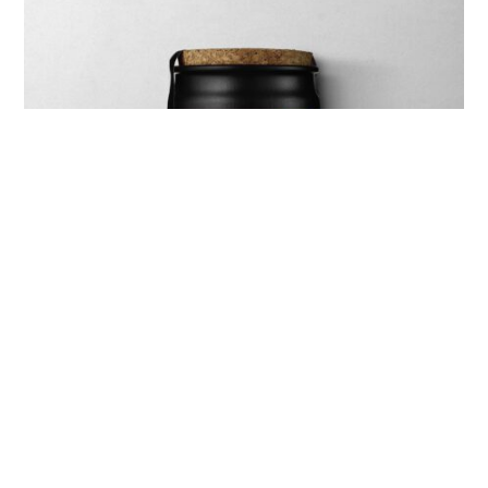
GEWÜRZSALZ ARGENTINIEN mit
Kräutern
7,45
€